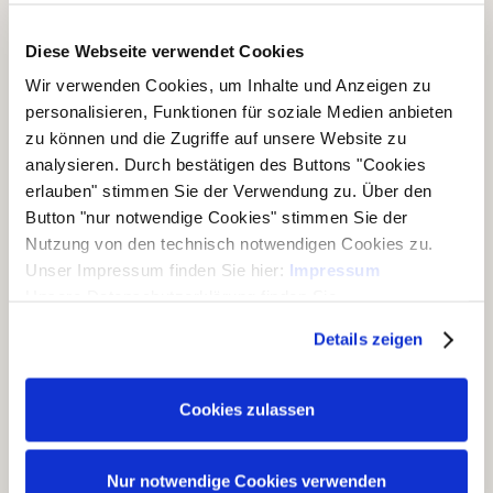
®
Folgen Sie dem Joda
-Marken-Onlineshop:
Diese Webseite verwendet Cookies
Wir verwenden Cookies, um Inhalte und Anzeigen zu
personalisieren, Funktionen für soziale Medien anbieten
zu können und die Zugriffe auf unsere Website zu
Unsere Geschäftsbereiche
analysieren. Durch bestätigen des Buttons "Cookies
▶ Haus & Garten
erlauben" stimmen Sie der Verwendung zu. Über den
Button "nur notwendige Cookies" stimmen Sie der
▶ Carports & Häuser
Nutzung von den technisch notwendigen Cookies zu.
▶ Holz & Bau
Unser Impressum finden Sie hier:
Impressum
Unsere Datenschutzerklärung finden Sie
▶ Dach & Wand
hier:
Datenschutzerklärung
Details zeigen
▶ Rohholz
▶ Ausstellungen
Cookies zulassen
Unsere Zertifizierungen
Nur notwendige Cookies verwenden