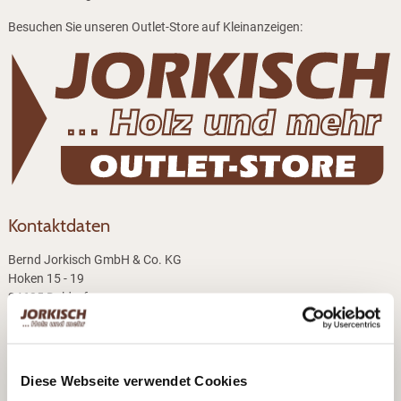
Besuchen Sie unseren Outlet-Store auf Kleinanzeigen:
Kontaktdaten
Bernd Jorkisch GmbH & Co. KG
Hoken 15 - 19
24635 Daldorf
Telefon:
+49 (0)4328 178 0
Fax:
+49 (0)4328 178 238
E-Mail:
info@jorkisch.de
Diese Webseite verwendet Cookies
®
Folgen Sie dem Joda
-Marken-Onlineshop: