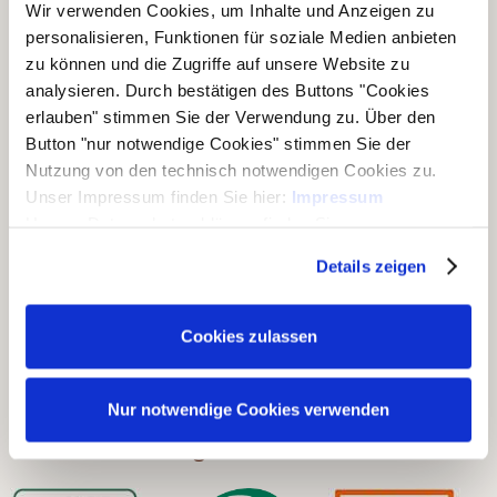
Wir verwenden Cookies, um Inhalte und Anzeigen zu
personalisieren, Funktionen für soziale Medien anbieten
zu können und die Zugriffe auf unsere Website zu
analysieren. Durch bestätigen des Buttons "Cookies
Unsere Geschäftsbereiche
erlauben" stimmen Sie der Verwendung zu. Über den
Button "nur notwendige Cookies" stimmen Sie der
▶ Haus & Garten
Nutzung von den technisch notwendigen Cookies zu.
Unser Impressum finden Sie hier:
Impressum
▶ Carports & Häuser
Unsere Datenschutzerklärung finden Sie
▶ Holz & Bau
hier:
Datenschutzerklärung
Details zeigen
▶ Dach & Wand
▶ Rohholz
Cookies zulassen
▶ Ausstellungen
Nur notwendige Cookies verwenden
Unsere Zertifizierungen