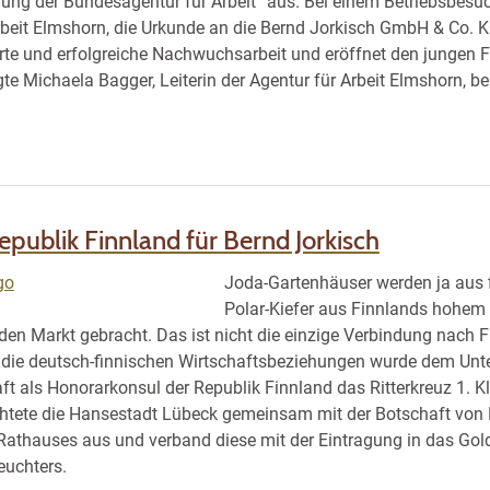
g der Bundesagentur für Arbeit“ aus. Bei einem Betriebsbesuch
rbeit Elmshorn, die Urkunde an die Bernd Jorkisch GmbH & Co. K
rte und erfolgreiche Nachwuchsarbeit und eröffnet den jungen 
gte Michaela Bagger, Leiterin der Agentur für Arbeit Elmshorn, 
publik Finnland für Bernd Jorkisch
Joda-Gartenhäuser werden ja aus f
Polar-Kiefer aus Finnlands hohem 
den Markt gebracht. Das ist nicht die einzige Verbindung nach 
die deutsch-finnischen Wirtschaftsbeziehungen wurde dem Unt
t als Honorarkonsul der Republik Finnland das Ritterkreuz 1. 
ichtete die Hansestadt Lübeck gemeinsam mit der Botschaft von
Rathauses aus und verband diese mit der Eintragung in das Gol
euchters.