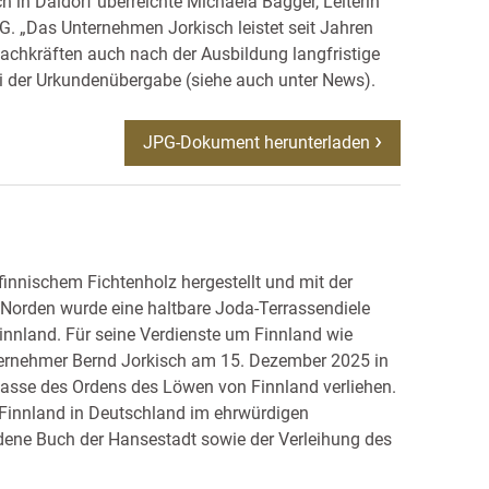
 in Daldorf überreichte Michaela Bagger, Leiterin
G. „Das Unternehmen Jorkisch leistet seit Jahren
Fachkräften auch nach der Ausbildung langfristige
bei der Urkundenübergabe (siehe auch unter News).
JPG-Dokument herunterladen
innischem Fichtenholz hergestellt und mit der
Norden wurde eine haltbare Joda-Terrassendiele
Finnland. Für seine Verdienste um Finnland wie
ernehmer Bernd Jorkisch am 15. Dezember 2025 in
Klasse des Ordens des Löwen von Finnland verliehen.
 Finnland in Deutschland im ehrwürdigen
dene Buch der Hansestadt sowie der Verleihung des