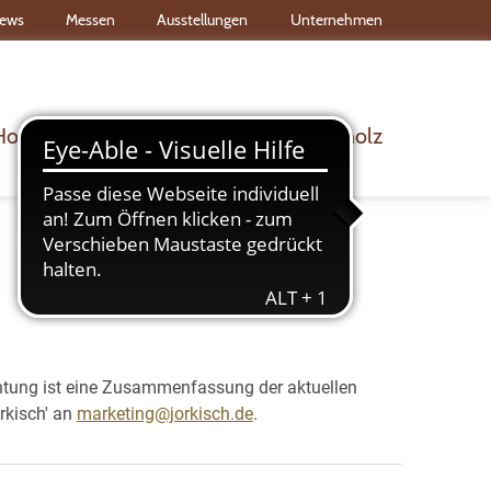
ews
Messen
Ausstellungen
Unternehmen
Holz & Bau
Dach & Wand
Rohholz
htung ist eine Zusammenfassung der aktuellen
rkisch' an
marketing@jorkisch.de
.