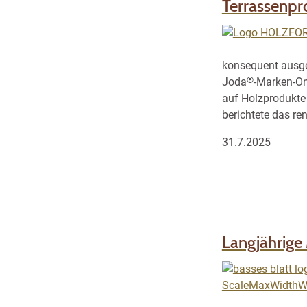
Terrassenpro
konsequent ausge
®
Joda
-Marken-On
auf Holzprodukte 
berichtete das r
31.7.2025
Langjährige 