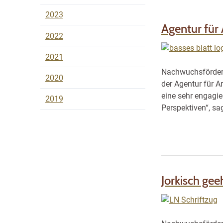
2023
Agentur für 
2022
2021
Nachwuchsförderun
2020
der Agentur für A
eine sehr engagie
2019
Perspektiven“, sa
Jorkisch geeh