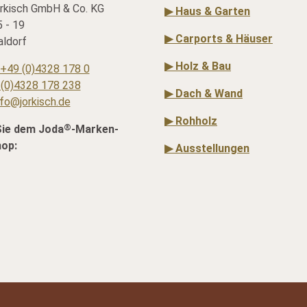
rkisch GmbH & Co. KG
▶ Haus & Garten
 - 19
▶ Carports & Häuser
ldorf
▶ Holz & Bau
+49 (0)4328 178 0
(0)4328 178 238
▶ Dach & Wand
nfo@jorkisch.de
▶ Rohholz
®
Sie dem Joda
-Marken-
hop:
▶ Ausstellungen