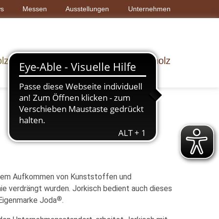
s
Messen
Ausstellungen
Unternehmen
lz & Bau
Dach & Wand
Rohholz
it dem Aufkommen von Kunststoffen und
e verdrängt wurden. Jorkisch bedient auch dieses
®
 Eigenmarke Joda
.