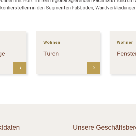
ohnen mit Holz“ im rein regional agierenden Fachmarkt rund um 
enherstellern in den Segmenten Fußböden, Wandverkleidungen
Wohnen
Wohnen
ge
Türen
Fenste
ktdaten
Unsere Geschäftsber