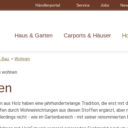
Händlerportal
Service
Jobs
New
Haus & Garten
Carports & Häuser
Ho
& Bau
Wohnen
en
n aus Holz haben eine jahrhundertelange Tradition, die erst m
en durch Wohneinrichtungen aus diesen Stoffen ergänzt, aber ni
erdings nicht - wie im Gartenbereich - mit seiner renommierten