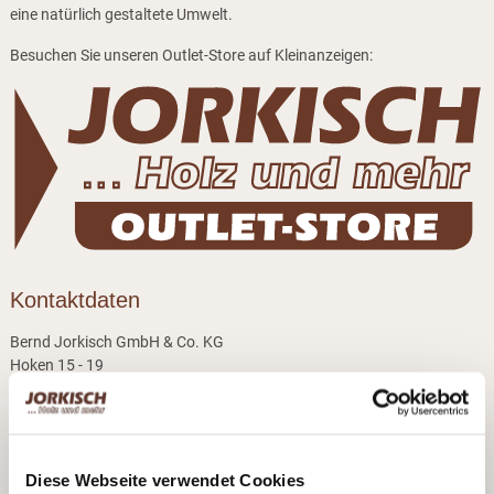
eine natürlich gestaltete Umwelt.
Besuchen Sie unseren Outlet-Store auf Kleinanzeigen:
Kontaktdaten
Bernd Jorkisch GmbH & Co. KG
Hoken 15 - 19
24635 Daldorf
Telefon:
+49 (0)4328 178 0
Fax:
+49 (0)4328 178 238
E-Mail:
info@jorkisch.de
Diese Webseite verwendet Cookies