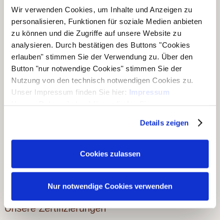
Wir verwenden Cookies, um Inhalte und Anzeigen zu
®
Folgen Sie dem Joda
-Marken-Onlineshop:
personalisieren, Funktionen für soziale Medien anbieten
zu können und die Zugriffe auf unsere Website zu
analysieren. Durch bestätigen des Buttons "Cookies
erlauben" stimmen Sie der Verwendung zu. Über den
Unsere Geschäftsbereiche
Button "nur notwendige Cookies" stimmen Sie der
Nutzung von den technisch notwendigen Cookies zu.
▶ Haus & Garten
Unser Impressum finden Sie hier:
Impressum
▶ Carports & Häuser
Unsere Datenschutzerklärung finden Sie
hier:
Datenschutzerklärung
▶ Holz & Bau
Details zeigen
▶ Dach & Wand
Cookies zulassen
▶ Rohholz
▶ Ausstellungen
Nur notwendige Cookies verwenden
Unsere Zertifizierungen