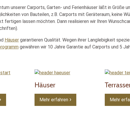
htum unserer Carports, Garten- und Ferienhäuser läßt in Größe u
chkeiten von Bauteilen, z.B. Carports mit Geräteraum, keine Wü
ekt fertigen lassen möchten. Dann realisieren wir Ihren Wunschc
hriften).
nd
Häuser
garantieren Qualität. Wegen ihrer Langlebigkeit spezi
eprogramm
gewähren wir 10 Jahre Garantie auf Carports und 5 Jah
Häuser
Terrass
Mehr erfahren
Mehr erfa