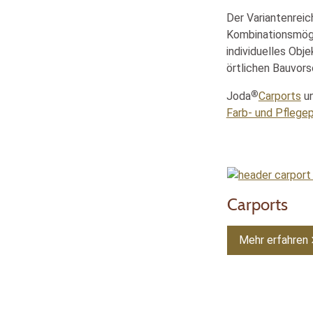
Der Variantenreic
Kombinationsmögli
individuelles Obj
örtlichen Bauvorsc
®
Joda
Carports
u
Farb- und Pfleg
Carports
Mehr erfahren