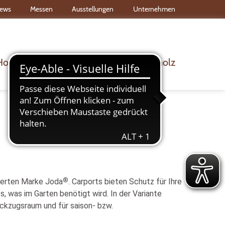
ews
Messen
Ausstellungen
Unternehmen
Holz & Bau
Dach & Wand
Rohholz
®
erten Marke Joda
. Carports bieten Schutz für Ihre
s, was im Garten benötigt wird. In der Variante
ückzugsraum und für saison- bzw.