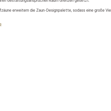
 Ihren Gestaltungsansprüchen kaum Grenzen gesetzt.
zäune erweitern die Zaun-Designpalette, sodass eine große Vielz
e