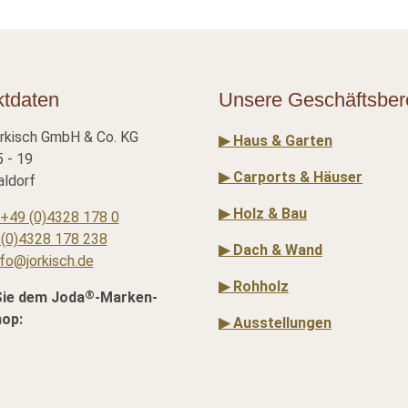
ktdaten
Unsere Geschäftsber
rkisch GmbH & Co. KG
▶ Haus & Garten
 - 19
▶ Carports & Häuser
ldorf
▶ Holz & Bau
+49 (0)4328 178 0
(0)4328 178 238
▶ Dach & Wand
nfo@jorkisch.de
▶ Rohholz
®
Sie dem Joda
-Marken-
hop:
▶ Ausstellungen