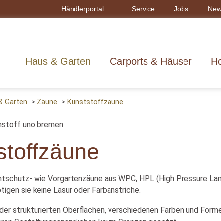
Händlerportal
Service
Jobs
New
Haus & Garten
Carports & Häuser
Ho
& Garten
Zäune
Kunststoffzäune
stoffzäune
htschutz- wie Vorgartenzäune aus WPC, HPL (High Pressure Lami
ötigen sie keine Lasur oder Farbanstriche.
er strukturierten Oberflächen, verschiedenen Farben und Formen