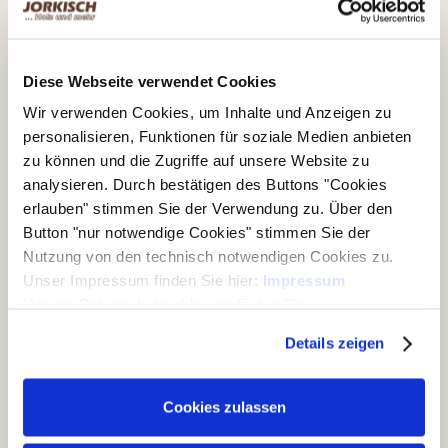
Kontaktdaten
Bernd Jorkisch GmbH & Co. KG
Hoken 15 - 19
Diese Webseite verwendet Cookies
24635 Daldorf
Wir verwenden Cookies, um Inhalte und Anzeigen zu
Telefon:
+49 (0)4328 178 0
personalisieren, Funktionen für soziale Medien anbieten
Fax:
+49 (0)4328 178 238
zu können und die Zugriffe auf unsere Website zu
E-Mail:
info@jorkisch.de
analysieren. Durch bestätigen des Buttons "Cookies
®
Folgen Sie dem Joda
-Marken-Onlineshop:
erlauben" stimmen Sie der Verwendung zu. Über den
Button "nur notwendige Cookies" stimmen Sie der
Nutzung von den technisch notwendigen Cookies zu.
Unser Impressum finden Sie hier:
Impressum
Unsere Datenschutzerklärung finden Sie
Unsere Geschäftsbereiche
hier:
Datenschutzerklärung
Details zeigen
▶ Haus & Garten
▶ Carports & Häuser
Cookies zulassen
▶ Holz & Bau