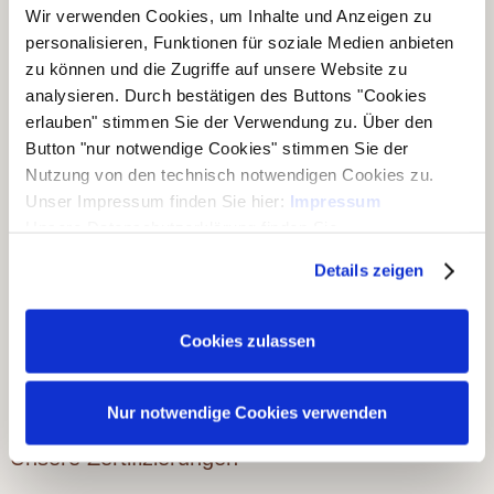
®
Folgen Sie dem Joda
-Marken-Onlineshop:
Wir verwenden Cookies, um Inhalte und Anzeigen zu
personalisieren, Funktionen für soziale Medien anbieten
zu können und die Zugriffe auf unsere Website zu
analysieren. Durch bestätigen des Buttons "Cookies
erlauben" stimmen Sie der Verwendung zu. Über den
Unsere Geschäftsbereiche
Button "nur notwendige Cookies" stimmen Sie der
Nutzung von den technisch notwendigen Cookies zu.
▶ Haus & Garten
Unser Impressum finden Sie hier:
Impressum
▶ Carports & Häuser
Unsere Datenschutzerklärung finden Sie
hier:
Datenschutzerklärung
▶ Holz & Bau
Details zeigen
▶ Dach & Wand
▶ Rohholz
Cookies zulassen
▶ Ausstellungen
Nur notwendige Cookies verwenden
Unsere Zertifizierungen