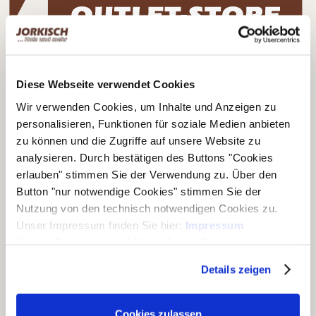
Kontaktdaten
Diese Webseite verwendet Cookies
Bernd Jorkisch GmbH & Co. KG
Hoken 15 - 19
Wir verwenden Cookies, um Inhalte und Anzeigen zu
24635 Daldorf
personalisieren, Funktionen für soziale Medien anbieten
zu können und die Zugriffe auf unsere Website zu
Telefon:
+49 (0)4328 178 0
analysieren. Durch bestätigen des Buttons "Cookies
Fax:
+49 (0)4328 178 238
erlauben" stimmen Sie der Verwendung zu. Über den
E-Mail:
info@jorkisch.de
Button "nur notwendige Cookies" stimmen Sie der
®
Folgen Sie dem Joda
-Marken-Onlineshop:
Nutzung von den technisch notwendigen Cookies zu.
Unser Impressum finden Sie hier:
Impressum
Unsere Datenschutzerklärung finden Sie
hier:
Datenschutzerklärung
Details zeigen
Unsere Geschäftsbereiche
▶ Haus & Garten
Cookies zulassen