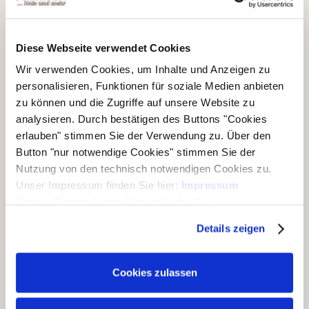
Kontaktdaten
Bernd Jorkisch GmbH & Co. KG
Diese Webseite verwendet Cookies
Hoken 15 - 19
24635 Daldorf
Wir verwenden Cookies, um Inhalte und Anzeigen zu
personalisieren, Funktionen für soziale Medien anbieten
Telefon:
+49 (0)4328 178 0
zu können und die Zugriffe auf unsere Website zu
Fax:
+49 (0)4328 178 238
analysieren. Durch bestätigen des Buttons "Cookies
E-Mail:
info@jorkisch.de
erlauben" stimmen Sie der Verwendung zu. Über den
®
Folgen Sie dem Joda
-Marken-Onlineshop:
Button "nur notwendige Cookies" stimmen Sie der
Nutzung von den technisch notwendigen Cookies zu.
Unser Impressum finden Sie hier:
Impressum
Unsere Datenschutzerklärung finden Sie
hier:
Datenschutzerklärung
Unsere Geschäftsbereiche
Details zeigen
▶ Haus & Garten
Cookies zulassen
▶ Carports & Häuser
▶ Holz & Bau