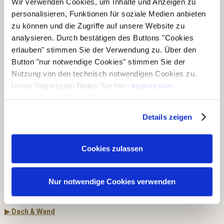
Wir verwenden Cookies, um Inhalte und Anzeigen zu
Bernd Jorkisch GmbH & Co. KG
personalisieren, Funktionen für soziale Medien anbieten
Hoken 15 - 19
24635 Daldorf
zu können und die Zugriffe auf unsere Website zu
analysieren. Durch bestätigen des Buttons "Cookies
Telefon:
+49 (0)4328 178 0
erlauben" stimmen Sie der Verwendung zu. Über den
Fax:
+49 (0)4328 178 238
Button "nur notwendige Cookies" stimmen Sie der
E-Mail:
info@jorkisch.de
Nutzung von den technisch notwendigen Cookies zu.
®
Folgen Sie dem Joda
-Marken-Onlineshop:
Unser Impressum finden Sie hier:
Impressum
Unsere Datenschutzerklärung finden Sie
hier:
Datenschutzerklärung
Details zeigen
Unsere Geschäftsbereiche
Cookies zulassen
▶ Haus & Garten
▶ Carports & Häuser
Nur notwendige Cookies verwenden
▶ Holz & Bau
▶ Dach & Wand