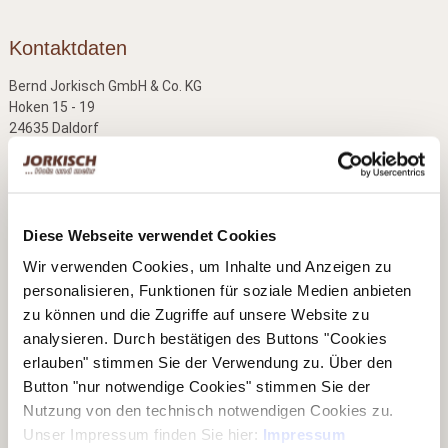
Kontaktdaten
Bernd Jorkisch GmbH & Co. KG
Hoken 15 - 19
24635 Daldorf
Telefon:
+49 (0)4328 178 0
Fax:
+49 (0)4328 178 238
E-Mail:
info@jorkisch.de
Diese Webseite verwendet Cookies
®
Folgen Sie dem Joda
-Marken-Onlineshop:
Wir verwenden Cookies, um Inhalte und Anzeigen zu
personalisieren, Funktionen für soziale Medien anbieten
zu können und die Zugriffe auf unsere Website zu
analysieren. Durch bestätigen des Buttons "Cookies
Unsere Geschäftsbereiche
erlauben" stimmen Sie der Verwendung zu. Über den
Button "nur notwendige Cookies" stimmen Sie der
▶ Haus & Garten
Nutzung von den technisch notwendigen Cookies zu.
▶ Carports & Häuser
Unser Impressum finden Sie hier:
Impressum