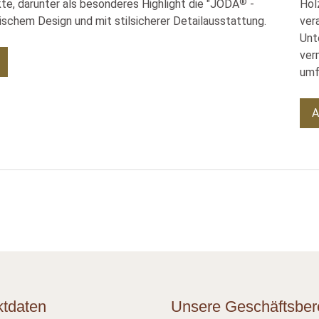
®
te, darunter als besonderes Highlight die "JODA
-
Hol
ischem Design und mit stilsicherer Detailausstattung.
ver
Unt
ver
umf
A
ktdaten
Unsere Geschäftsber