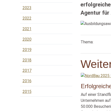
erfolgreich
2023
Agentur für
2022
2021
2020
Thema:
2019
Weiter
2018
2017
2016
Erfolgreic
2015
Auf einer Standf
Unternehmen auf 
50.000 Besucheri