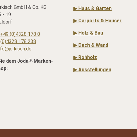
rkisch GmbH & Co. KG
▶ Haus & Garten
 - 19
▶ Carports & Häuser
ldorf
▶ Holz & Bau
+49 (0)4328 178 0
(0)4328 178 238
▶ Dach & Wand
nfo@jorkisch.de
▶ Rohholz
®
Sie dem Joda
-Marken-
hop:
▶ Ausstellungen